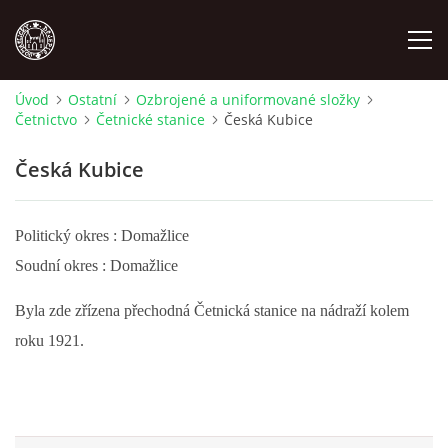
Úvod
Ostatní
Ozbrojené a uniformované složky
Četnictvo
Četnické stanice
Česká Kubice
MÍSTOPIS
Česká Kubice
NÁRODOPIS
Politický okres : Domažlice
OSOBNOSTI
Soudní okres : Domažlice
OSTATNÍ
Byla zde zřízena přechodná Četnická stanice na nádraží kolem
roku 1921.
ODKAZY
O NÁS