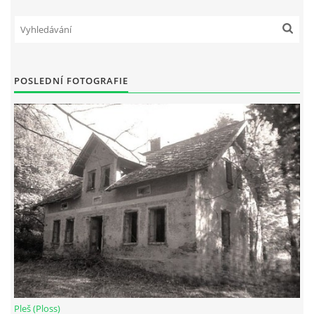
DŮL NA SLÍDU (NA KOLE)
POSLEDNÍ FOTOGRAFIE
Kontakt:
tel. 773 916 275
info@domdej.cz
--------------------------------------------------------------
Tento projekt je realizován za finanční podpory
města Domažlice.
© 2026 eStránky.cz
|
Aktualizováno: 17. 7. 2026
|
Nahoru ↑
Pleš (Ploss)