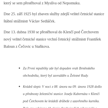
který se sem přestěhoval z Myslíva od Nepomuku.
DŮL NA SLÍDU (NA KOLE)
Dne 25. září 1925 byl zbaven služby zdejší velitel četnické stanice
štábní strážmistr Václav Sedláček.
Dne 13. dubna 1930 se přestěhoval do Klenčí pod Čerchovem
Kontakt:
nový velitel četnické stanice vrchní četnický strážmistr František
tel. 773 916 275
Baloun z Čečovic u Staňkova.
info@domdej.cz
--------------------------------------------------------------
Tento projekt je realizován za finanční podpory
města Domažlice.
Za První republiky zde byl dopaden vrah Brněnského
obchodníka, který byl zavražděn u Železné Rudy.
© 2026 eStránky.cz
|
Aktualizováno: 17. 7. 2026
|
Nahoru ↑
Krádež slepic V noci z 08. února na 09. února 1928 došlo
u přednosty železniční stanice Josefa Kubernáta v Klenčí
pod Čerchovem ke krádeži drůbeže z uzavřeného kurníku.