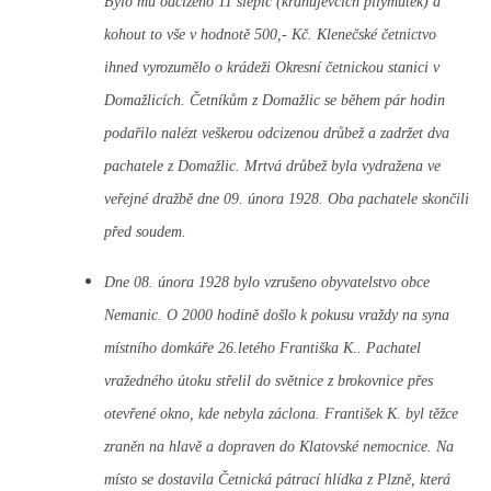
Bylo mu odcizeno 11 slepic (krahujevčích pilymutek) a
kohout to vše v hodnotě 500,- Kč. Klenečské četnictvo
ihned vyrozumělo o krádeži Okresní četnickou stanici v
Domažlicích. Četníkům z Domažlic se během pár hodin
podařilo nalézt veškerou odcizenou drůbež a zadržet dva
pachatele z Domažlic. Mrtvá drůbež byla vydražena ve
veřejné dražbě dne 09. února 1928. Oba pachatele skončili
před soudem.
Dne 08. února 1928 bylo vzrušeno obyvatelstvo obce
Nemanic. O 2000 hodině došlo k pokusu vraždy na syna
místního domkáře 26.letého Františka K.. Pachatel
vražedného útoku střelil do světnice z brokovnice přes
otevřené okno, kde nebyla záclona. František K. byl těžce
zraněn na hlavě a dopraven do Klatovské nemocnice. Na
místo se dostavila Četnická pátrací hlídka z Plzně, která