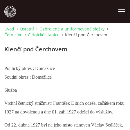
Úvod
Ostatní
Ozbrojené a uniformované složky
Četnictvo
Četnické stanice
Klenčí pod Čerchovem
MÍSTOPIS
Klenčí pod Čerchovem
NÁRODOPIS
Politický okres : Domažlice
OSOBNOSTI
Soudní okres : Domažlice
OSTATNÍ
Služba
Vrchní četnický strážmistr František Ditrich odešel začátkem roku
ODKAZY
1927 na dovolenou a dne 01. září 1927 odešel do výslužby.
O NÁS
Od 22. dubna 1927 byl na jeho místo stanoven Václav Sedláček,