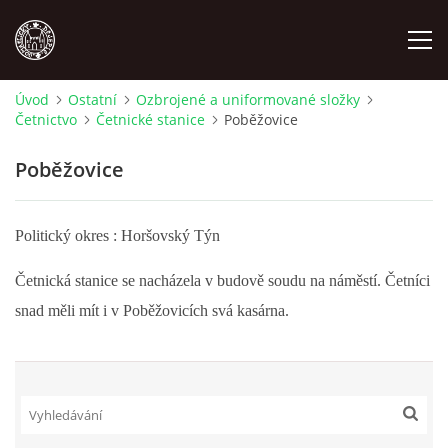
Úvod
Ostatní
Ozbrojené a uniformované složky
Četnictvo
Četnické stanice
Poběžovice
MÍSTOPIS
Poběžovice
NÁRODOPIS
Politický okres : Horšovský Týn
OSOBNOSTI
Četnická stanice se nacházela v budově soudu na náměstí. Četníci
OSTATNÍ
snad měli mít i v Poběžovicích
svá kasárna.
ODKAZY
O NÁS