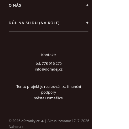
O NÁS
DŮL NA SLÍDU (NA KOLE)
Kontakt:
tel. 773 916 275
info@domdej.cz
--------------------------------------------------------------
Tento projekt je realizován za finanční
podpory
města Domažlice.
© 2026 eStránky.cz
|
Aktualizováno: 17. 7. 2026
|
Nahoru ↑