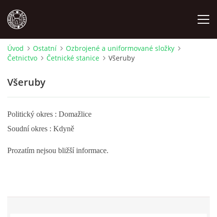
Úvod
Ostatní
Ozbrojené a uniformované složky
Četnictvo
Četnické stanice
Všeruby
MÍSTOPIS
Všeruby
NÁRODOPIS
Politický okres : Domažlice
OSOBNOSTI
Soudní okres : Kdyně
OSTATNÍ
Prozatím nejsou bližší informace.
ODKAZY
O NÁS