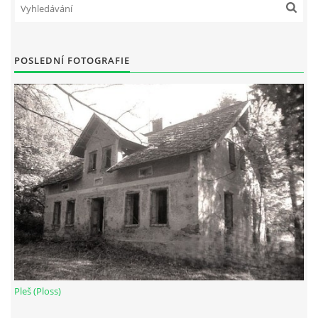
DŮL NA SLÍDU (NA KOLE)
POSLEDNÍ FOTOGRAFIE
Kontakt:
tel. 773 916 275
info@domdej.cz
--------------------------------------------------------------
Tento projekt je realizován za finanční podpory
města Domažlice.
© 2026 eStránky.cz
|
Aktualizováno: 17. 7. 2026
|
Nahoru ↑
Pleš (Ploss)