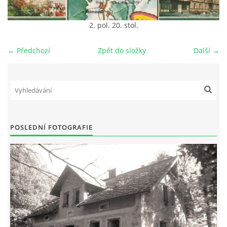
DŮL NA SLÍDU (NA KOLE)
2. pol. 20. stol.
← Předchozí
Zpět do složky
Další →
Kontakt:
tel. 773 916 275
info@domdej.cz
--------------------------------------------------------------
POSLEDNÍ FOTOGRAFIE
Tento projekt je realizován za finanční podpory
města Domažlice.
© 2026 eStránky.cz
|
Aktualizováno: 17. 7. 2026
|
Nahoru ↑