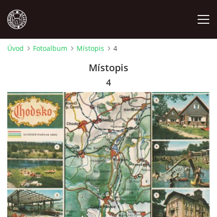
Úvod
Fotoalbum
Místopis
4
MÍSTOPIS
Místopis
4
NÁRODOPIS
OSOBNOSTI
OSTATNÍ
ODKAZY
O NÁS