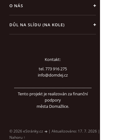
O NÁS
DŮL NA SLÍDU (NA KOLE)
Kontakt:
tel. 773 916 275
info@domdej.cz
--------------------------------------------------------------
Tento projekt je realizován za finanční
podpory
města Domažlice.
© 2026 eStránky.cz
|
Aktualizováno: 17. 7. 2026
|
Nahoru ↑