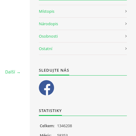
Místopis
Národopis
Osobnosti
Ostatní
SLEDUJTE NÁS
Další →
STATISTIKY
Celkem:
1346208
Měsíc:
58353