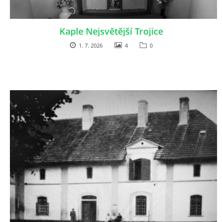
DŮL NA SLÍDU (NA KOLE)
Kaple Nejsvětější Trojice
1. 7. 2026
4
0
Kontakt:
tel. 773 916 275
info@domdej.cz
--------------------------------------------------------------
Tento projekt je realizován za finanční podpory
města Domažlice.
© 2026 eStránky.cz
|
Aktualizováno: 17. 7. 2026
|
Nahoru ↑