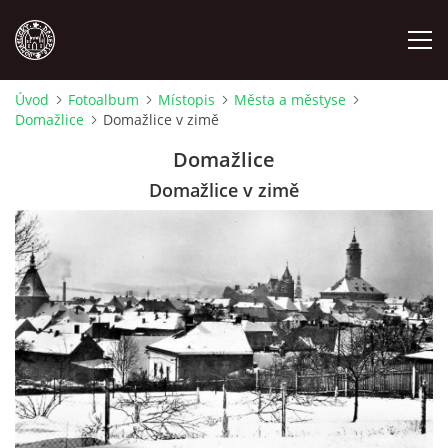
Úvod
Fotoalbum
Místopis
Města a městyse
Domažlice
Domažlice v zimě
MÍSTOPIS
Domažlice
NÁRODOPIS
Domažlice v zimě
OSOBNOSTI
OSTATNÍ
ODKAZY
O NÁS