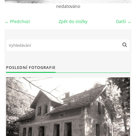
nedatováno
DŮL NA SLÍDU (NA KOLE)
← Předchozí
Zpět do složky
Další →
Kontakt:
tel. 773 916 275
info@domdej.cz
POSLEDNÍ FOTOGRAFIE
--------------------------------------------------------------
Tento projekt je realizován za finanční podpory
města Domažlice.
© 2026 eStránky.cz
|
Aktualizováno: 17. 7. 2026
|
Nahoru ↑