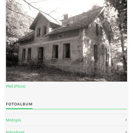
Pleš (Ploss)
FOTOALBUM
Místopis
Národopis