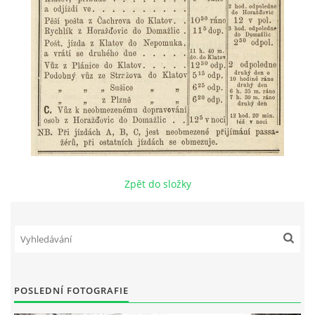
DŮL NA SLÍDU (NA KOLE)
Kontakt:
tel. 773 916 275
info@domdej.cz
--------------------------------------------------------------
Tento projekt je realizován za finanční podpory
Zpět do složky
města Domažlice.
© 2026 eStránky.cz
|
Aktualizováno: 17. 7. 2026
|
Nahoru ↑
POSLEDNÍ FOTOGRAFIE