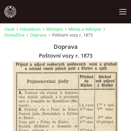
Úvod
Fotoalbum
Místopis
Města a městyse
Domažlice
Doprava
Poštovní vozy r. 1873
MÍSTOPIS
Doprava
NÁRODOPIS
Poštovní vozy r. 1873
OSOBNOSTI
OSTATNÍ
ODKAZY
O NÁS