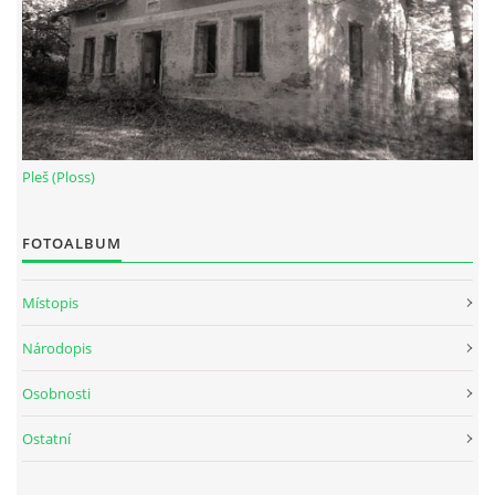
Pleš (Ploss)
FOTOALBUM
Místopis
Národopis
Osobnosti
Ostatní