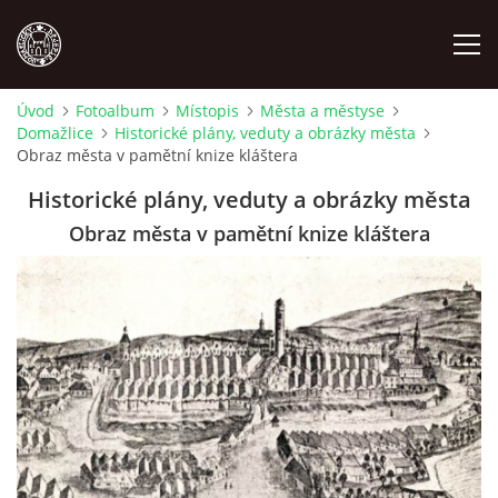
Úvod
Fotoalbum
Místopis
Města a městyse
Domažlice
Historické plány, veduty a obrázky města
MÍSTOPIS
Obraz města v pamětní knize kláštera
Historické plány, veduty a obrázky města
NÁRODOPIS
Obraz města v pamětní knize kláštera
OSOBNOSTI
OSTATNÍ
ODKAZY
O NÁS