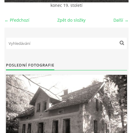
konec 19. století
DŮL NA SLÍDU (NA KOLE)
← Předchozí
Zpět do složky
Další →
Kontakt:
tel. 773 916 275
info@domdej.cz
POSLEDNÍ FOTOGRAFIE
--------------------------------------------------------------
Tento projekt je realizován za finanční podpory
města Domažlice.
© 2026 eStránky.cz
|
Aktualizováno: 17. 7. 2026
|
Nahoru ↑