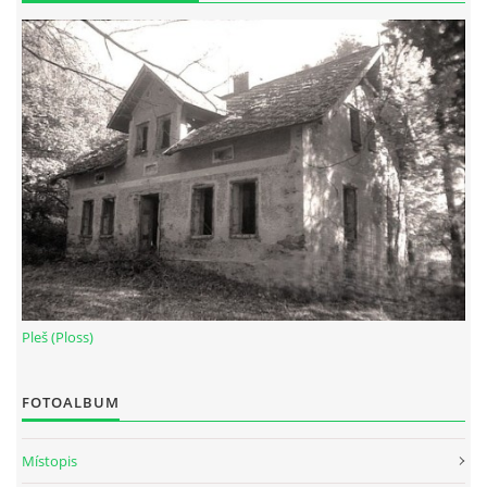
Pleš (Ploss)
FOTOALBUM
Místopis