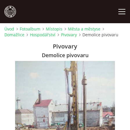
Úvod
Fotoalbum
Místopis
Města a městyse
Domažlice
Hospodářství
Pivovary
Demolice pivovaru
MÍSTOPIS
Pivovary
NÁRODOPIS
Demolice pivovaru
OSOBNOSTI
OSTATNÍ
ODKAZY
O NÁS