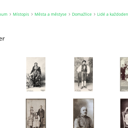
lbum
Místopis
Města a městyse
Domažlice
Lidé a každode
er