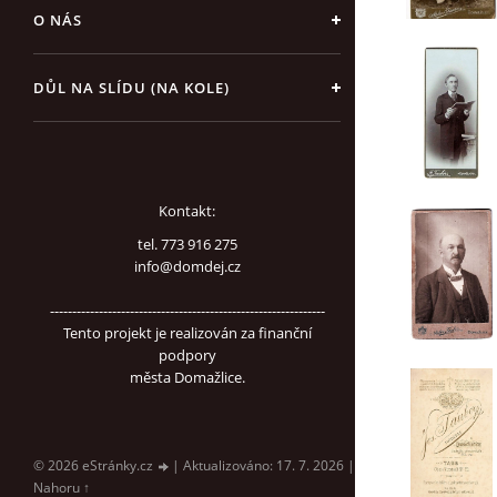
O NÁS
DŮL NA SLÍDU (NA KOLE)
Kontakt:
tel. 773 916 275
info@domdej.cz
--------------------------------------------------------------
Tento projekt je realizován za finanční
podpory
města Domažlice.
© 2026 eStránky.cz
|
Aktualizováno: 17. 7. 2026
|
Nahoru ↑