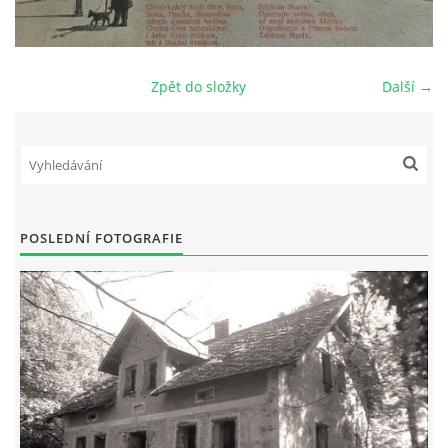
DŮL NA SLÍDU (NA KOLE)
Zpět do složky
Další →
Kontakt:
tel. 773 916 275
info@domdej.cz
POSLEDNÍ FOTOGRAFIE
--------------------------------------------------------------
Tento projekt je realizován za finanční podpory
města Domažlice.
© 2026 eStránky.cz
|
Aktualizováno: 17. 7. 2026
|
Nahoru ↑