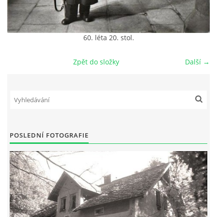
DŮL NA SLÍDU (NA KOLE)
60. léta 20. stol.
Zpět do složky
Další →
Kontakt:
tel. 773 916 275
info@domdej.cz
--------------------------------------------------------------
Tento projekt je realizován za finanční podpory
POSLEDNÍ FOTOGRAFIE
města Domažlice.
© 2026 eStránky.cz
|
Aktualizováno: 17. 7. 2026
|
Nahoru ↑