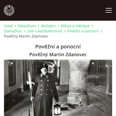
Úvod
Fotoalbum
Místopis
Města a městyse
Domažlice
Lidé a každodennost
Pověžní a ponocní
MÍSTOPIS
Pověžný Martin Zdanovec
Pověžní a ponocní
NÁRODOPIS
Pověžný Martin Zdanovec
OSOBNOSTI
OSTATNÍ
ODKAZY
O NÁS