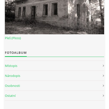
Pleš (Ploss)
FOTOALBUM
Místopis
Národopis
Osobnosti
Ostatní