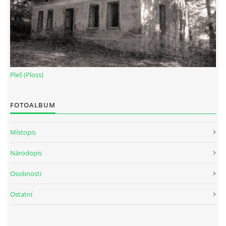
Pleš (Ploss)
FOTOALBUM
Místopis
Národopis
Osobnosti
Ostatní