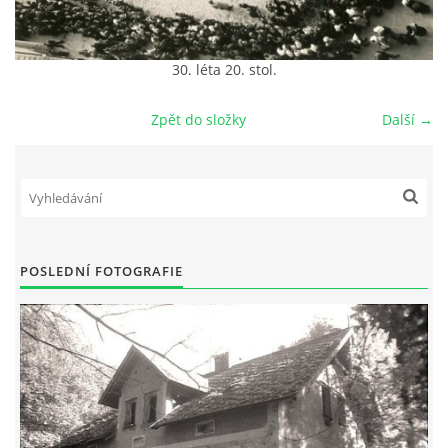
DŮL NA SLÍDU (NA KOLE)
30. léta 20. stol.
Zpět do složky
Další →
Kontakt:
tel. 773 916 275
info@domdej.cz
--------------------------------------------------------------
Tento projekt je realizován za finanční podpory
POSLEDNÍ FOTOGRAFIE
města Domažlice.
© 2026 eStránky.cz
|
Aktualizováno: 17. 7. 2026
|
Nahoru ↑