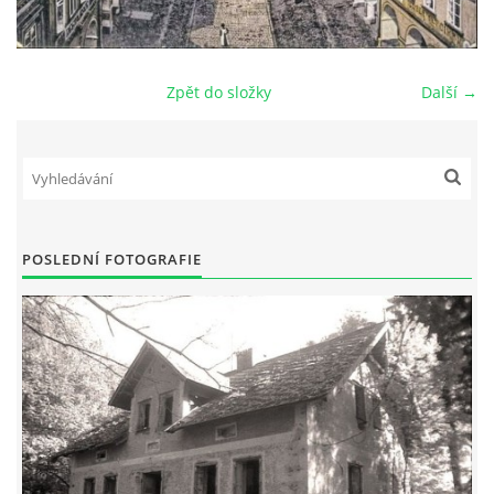
DŮL NA SLÍDU (NA KOLE)
Zpět do složky
Další →
Kontakt:
tel. 773 916 275
info@domdej.cz
POSLEDNÍ FOTOGRAFIE
--------------------------------------------------------------
Tento projekt je realizován za finanční podpory
města Domažlice.
© 2026 eStránky.cz
|
Aktualizováno: 17. 7. 2026
|
Nahoru ↑