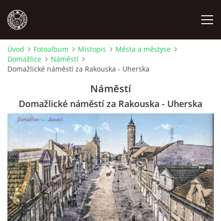
Úvod
Fotoalbum
Místopis
Města a městyse
Domažlice
Náměstí
MÍSTOPIS
Domažlické náměstí za Rakouska - Uherska
Náměstí
NÁRODOPIS
Domažlické náměstí za Rakouska - Uherska
OSOBNOSTI
OSTATNÍ
ODKAZY
O NÁS