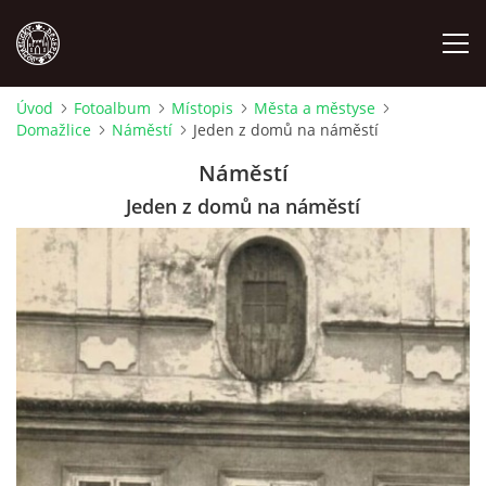
Úvod
Fotoalbum
Místopis
Města a městyse
Domažlice
Náměstí
Jeden z domů na náměstí
MÍSTOPIS
Náměstí
NÁRODOPIS
Jeden z domů na náměstí
OSOBNOSTI
OSTATNÍ
ODKAZY
O NÁS