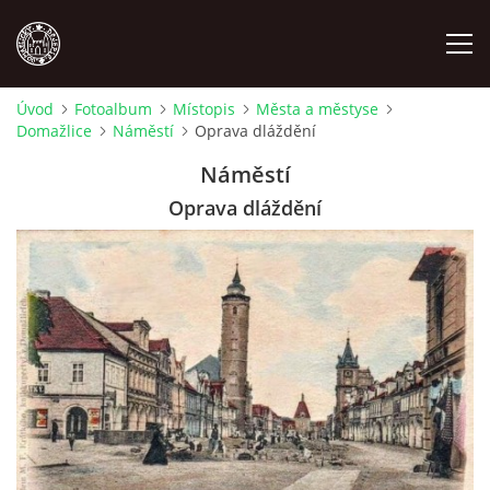
Úvod
Fotoalbum
Místopis
Města a městyse
Domažlice
Náměstí
Oprava dláždění
MÍSTOPIS
Náměstí
NÁRODOPIS
Oprava dláždění
OSOBNOSTI
OSTATNÍ
ODKAZY
O NÁS