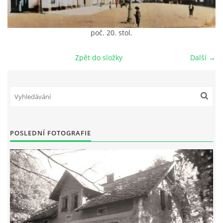
DŮL NA SLÍDU (NA KOLE)
poč. 20. stol.
Zpět do složky
Další →
Kontakt:
tel. 773 916 275
info@domdej.cz
--------------------------------------------------------------
Tento projekt je realizován za finanční podpory
POSLEDNÍ FOTOGRAFIE
města Domažlice.
© 2026 eStránky.cz
|
Aktualizováno: 17. 7. 2026
|
Nahoru ↑