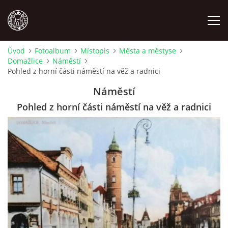
Úvod
Fotoalbum
Místopis
Města a městyse
Domažlice
Náměstí
MÍSTOPIS
Pohled z horní části náměstí na věž a radnici
Náměstí
NÁRODOPIS
Pohled z horní části náměstí na věž a radnici
OSOBNOSTI
OSTATNÍ
ODKAZY
O NÁS