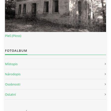
Pleš (Ploss)
FOTOALBUM
Místopis
Národopis
Osobnosti
Ostatní