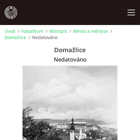
Úvod
Fotoalbum
Místopis
Města a městyse
Domažlice
Nedatováno
MÍSTOPIS
Domažlice
NÁRODOPIS
Nedatováno
OSOBNOSTI
OSTATNÍ
ODKAZY
O NÁS