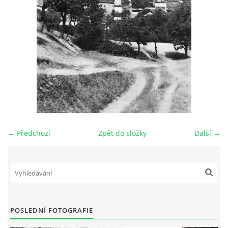
DŮL NA SLÍDU (NA KOLE)
Kontakt:
tel. 773 916 275
info@domdej.cz
--------------------------------------------------------------
Tento projekt je realizován za finanční podpory
← Předchozí
Zpět do složky
Další →
města Domažlice.
© 2026 eStránky.cz
|
Aktualizováno: 17. 7. 2026
|
Nahoru ↑
POSLEDNÍ FOTOGRAFIE