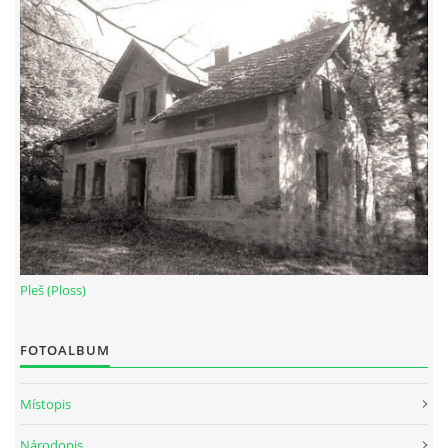
Pleš (Ploss)
FOTOALBUM
Místopis
Národopis