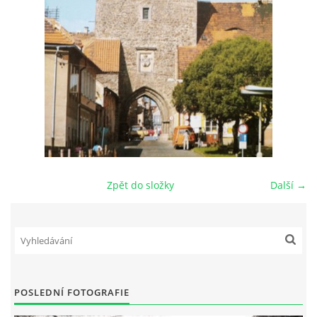
DŮL NA SLÍDU (NA KOLE)
Kontakt:
tel. 773 916 275
info@domdej.cz
--------------------------------------------------------------
Tento projekt je realizován za finanční podpory
Zpět do složky
Další →
města Domažlice.
© 2026 eStránky.cz
|
Aktualizováno: 17. 7. 2026
|
Nahoru ↑
POSLEDNÍ FOTOGRAFIE