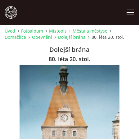
Úvod
Fotoalbum
Místopis
Města a městyse
Domažlice
Opevnění
Dolejší brána
80. léta 20. stol.
MÍSTOPIS
Dolejší brána
NÁRODOPIS
80. léta 20. stol.
OSOBNOSTI
OSTATNÍ
ODKAZY
O NÁS