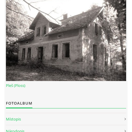
Pleš (Ploss)
FOTOALBUM
Místopis
Národopis