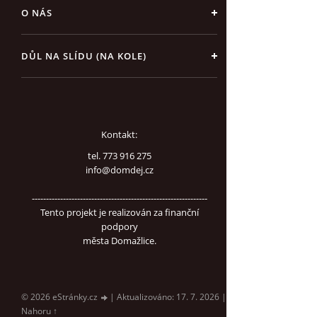
O NÁS
DŮL NA SLÍDU (NA KOLE)
Kontakt:
tel. 773 916 275
info@domdej.cz
--------------------------------------------------------------
Tento projekt je realizován za finanční
podpory
města Domažlice.
© 2026 eStránky.cz
|
Aktualizováno: 17. 7. 2026
|
Nahoru ↑