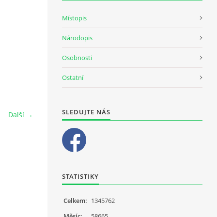
Místopis
Národopis
Osobnosti
Ostatní
SLEDUJTE NÁS
Další →
STATISTIKY
Celkem:
1345762
Měsíc:
58665