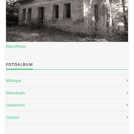
Pleš (Ploss)
FOTOALBUM
Místopis
Národopis
Osobnosti
Ostatní