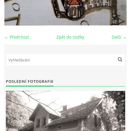
DŮL NA SLÍDU (NA KOLE)
← Předchozí
Zpět do složky
Další →
Kontakt:
tel. 773 916 275
info@domdej.cz
--------------------------------------------------------------
Tento projekt je realizován za finanční podpory
POSLEDNÍ FOTOGRAFIE
města Domažlice.
© 2026 eStránky.cz
|
Aktualizováno: 17. 7. 2026
|
Nahoru ↑