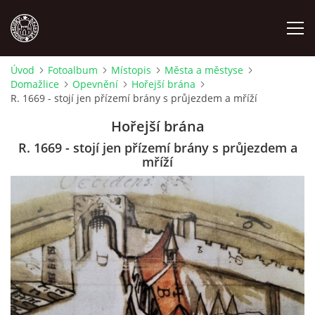
Úvod
Fotoalbum
Místopis
Města a městyse
Domažlice
Opevnění
Hořejší brána
MÍSTOPIS
R. 1669 - stojí jen přízemí brány s průjezdem a mříží
Hořejší brána
NÁRODOPIS
R. 1669 - stojí jen přízemí brány s průjezdem a
mříží
OSOBNOSTI
OSTATNÍ
ODKAZY
O NÁS