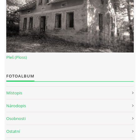
DŮL NA SLÍDU (NA KOLE)
Kontakt:
tel. 773 916 275
Pleš (Ploss)
info@domdej.cz
--------------------------------------------------------------
FOTOALBUM
Tento projekt je realizován za finanční podpory
města Domažlice.
Místopis
Národopis
© 2026 eStránky.cz
|
Aktualizováno: 17. 7. 2026
|
Nahoru ↑
Osobnosti
Ostatní