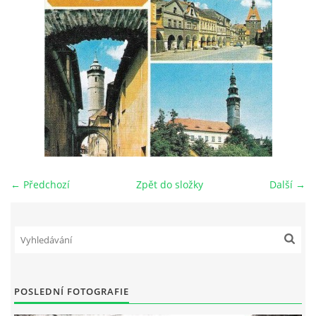
DŮL NA SLÍDU (NA KOLE)
Kontakt:
tel. 773 916 275
info@domdej.cz
--------------------------------------------------------------
Tento projekt je realizován za finanční podpory
← Předchozí
Zpět do složky
Další →
města Domažlice.
© 2026 eStránky.cz
|
Aktualizováno: 17. 7. 2026
|
Nahoru ↑
POSLEDNÍ FOTOGRAFIE