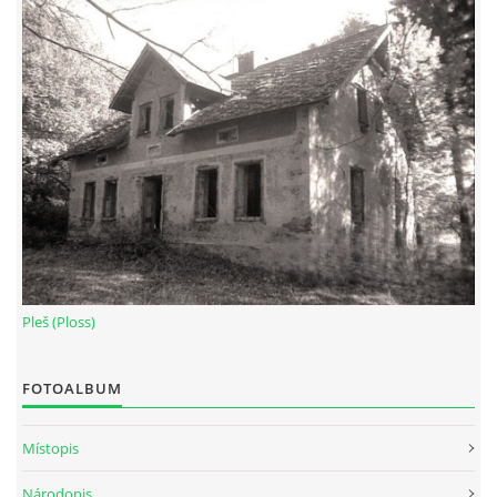
Pleš (Ploss)
FOTOALBUM
Místopis
Národopis