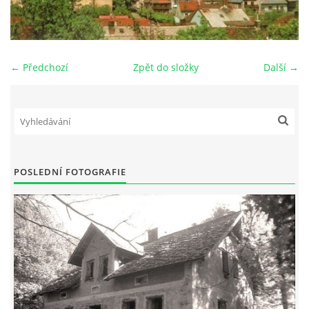
DŮL NA SLÍDU (NA KOLE)
← Předchozí
Zpět do složky
Další →
Kontakt:
tel. 773 916 275
info@domdej.cz
--------------------------------------------------------------
POSLEDNÍ FOTOGRAFIE
Tento projekt je realizován za finanční podpory
města Domažlice.
© 2026 eStránky.cz
|
Aktualizováno: 17. 7. 2026
|
Nahoru ↑