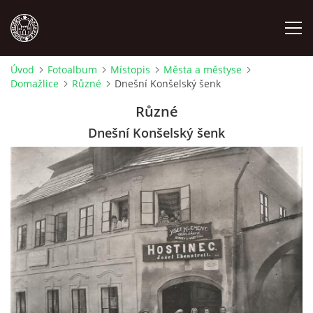
Úvod
Fotoalbum
Místopis
Města a městyse
Domažlice
Různé
Dnešní Konšelský šenk
MÍSTOPIS
Různé
NÁRODOPIS
Dnešní Konšelský šenk
OSOBNOSTI
OSTATNÍ
ODKAZY
O NÁS