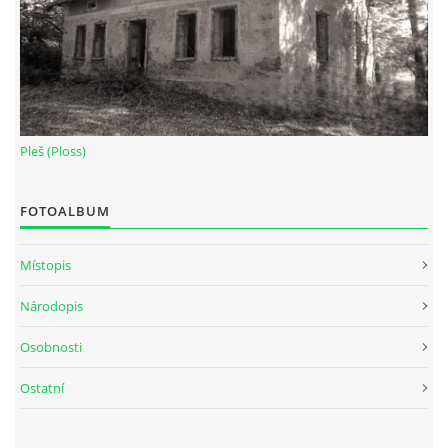
Pleš (Ploss)
FOTOALBUM
Místopis
Národopis
Osobnosti
Ostatní