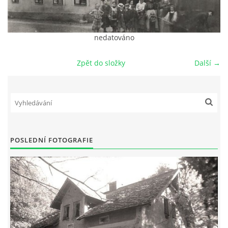
DŮL NA SLÍDU (NA KOLE)
nedatováno
Zpět do složky
Další →
Kontakt:
tel. 773 916 275
info@domdej.cz
--------------------------------------------------------------
Tento projekt je realizován za finanční podpory
POSLEDNÍ FOTOGRAFIE
města Domažlice.
© 2026 eStránky.cz
|
Aktualizováno: 17. 7. 2026
|
Nahoru ↑