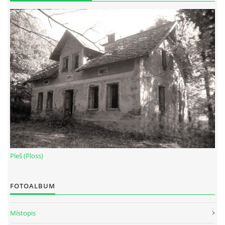
Pleš (Ploss)
FOTOALBUM
Místopis