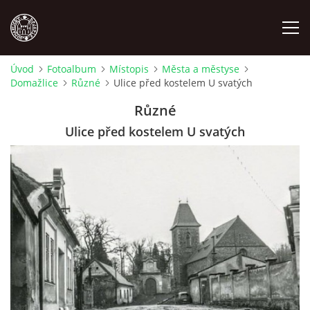
Úvod
Fotoalbum
Místopis
Města a městyse
Domažlice
Různé
Ulice před kostelem U svatých
MÍSTOPIS
Různé
NÁRODOPIS
Ulice před kostelem U svatých
OSOBNOSTI
OSTATNÍ
ODKAZY
O NÁS