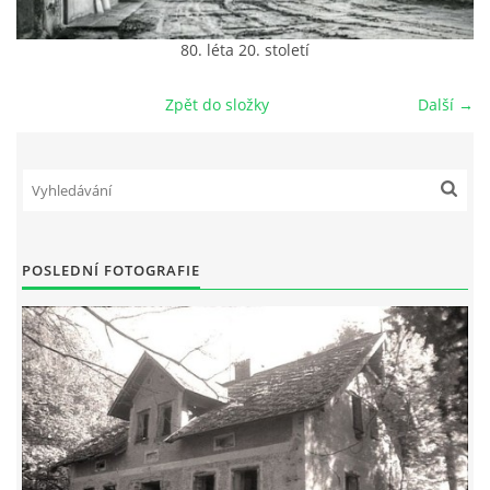
DŮL NA SLÍDU (NA KOLE)
80. léta 20. století
Zpět do složky
Další →
Kontakt:
tel. 773 916 275
info@domdej.cz
--------------------------------------------------------------
POSLEDNÍ FOTOGRAFIE
Tento projekt je realizován za finanční podpory
města Domažlice.
© 2026 eStránky.cz
|
Aktualizováno: 17. 7. 2026
|
Nahoru ↑