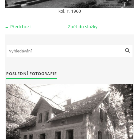
kol. r. 1960
DŮL NA SLÍDU (NA KOLE)
← Předchozí
Zpět do složky
Kontakt:
tel. 773 916 275
info@domdej.cz
POSLEDNÍ FOTOGRAFIE
--------------------------------------------------------------
Tento projekt je realizován za finanční podpory
města Domažlice.
© 2026 eStránky.cz
|
Aktualizováno: 17. 7. 2026
|
Nahoru ↑