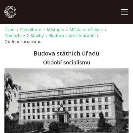
Úvod
Fotoalbum
Místopis
Města a městyse
Domažlice
Stavby
Budova státních úřadů
MÍSTOPIS
Období socialismu
Budova státních úřadů
NÁRODOPIS
Období socialismu
OSOBNOSTI
OSTATNÍ
ODKAZY
O NÁS