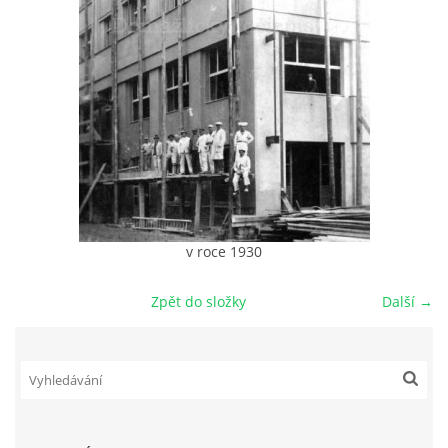
DŮL NA SLÍDU (NA KOLE)
Kontakt:
tel. 773 916 275
info@domdej.cz
--------------------------------------------------------------
v roce 1930
Tento projekt je realizován za finanční podpory
města Domažlice.
Zpět do složky
Další →
© 2026 eStránky.cz
|
Aktualizováno: 17. 7. 2026
|
Nahoru ↑