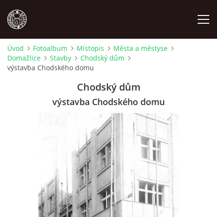
Úvod
Fotoalbum
Místopis
Města a městyse
Domažlice
Stavby
Chodský dům
MÍSTOPIS
výstavba Chodského domu
Chodský dům
NÁRODOPIS
výstavba Chodského domu
OSOBNOSTI
OSTATNÍ
ODKAZY
O NÁS