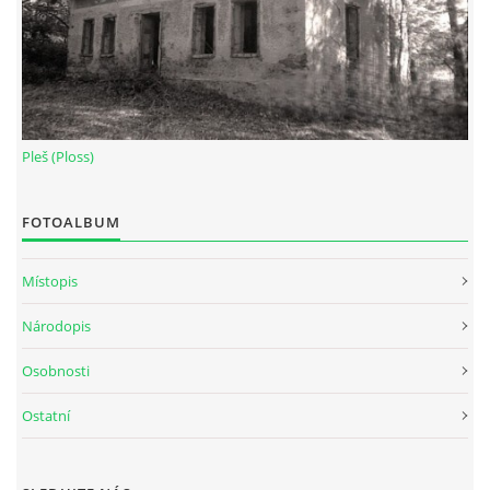
Pleš (Ploss)
FOTOALBUM
Místopis
Národopis
Osobnosti
Ostatní