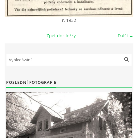
DŮL NA SLÍDU (NA KOLE)
r. 1932
Zpět do složky
Další →
Kontakt:
tel. 773 916 275
info@domdej.cz
--------------------------------------------------------------
Tento projekt je realizován za finanční podpory
POSLEDNÍ FOTOGRAFIE
města Domažlice.
© 2026 eStránky.cz
|
Aktualizováno: 17. 7. 2026
|
Nahoru ↑