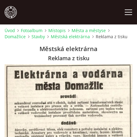
Úvod
Fotoalbum
Místopis
Města a městyse
Domažlice
Stavby
Městská elektrárna
Reklama z tisku
MÍSTOPIS
Městská elektrárna
NÁRODOPIS
Reklama z tisku
OSOBNOSTI
OSTATNÍ
ODKAZY
O NÁS