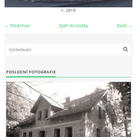
r. 2019
DŮL NA SLÍDU (NA KOLE)
← Předchozí
Zpět do složky
Další →
Kontakt:
tel. 773 916 275
info@domdej.cz
POSLEDNÍ FOTOGRAFIE
--------------------------------------------------------------
Tento projekt je realizován za finanční podpory
města Domažlice.
© 2026 eStránky.cz
|
Aktualizováno: 17. 7. 2026
|
Nahoru ↑