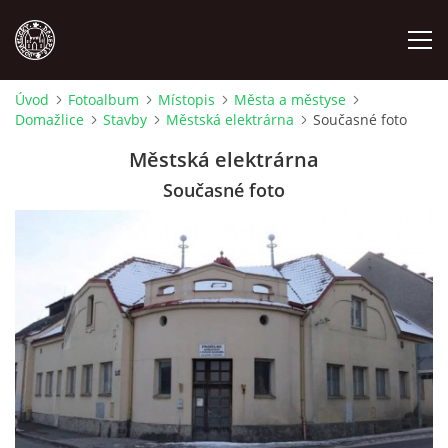
Úvod
Fotoalbum
Místopis
Města a městyse
Domažlice
Stavby
Městská elektrárna
Současné foto
MÍSTOPIS
Městská elektrárna
NÁRODOPIS
Současné foto
OSOBNOSTI
OSTATNÍ
ODKAZY
O NÁS