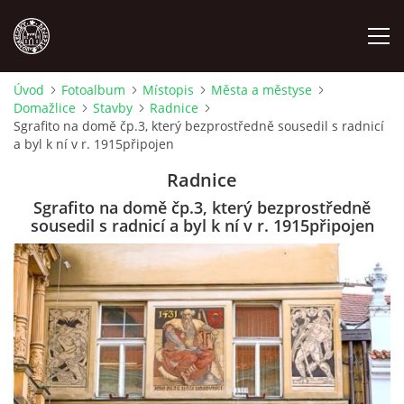
Úvod
Fotoalbum
Místopis
Města a městyse
Domažlice
Stavby
Radnice
MÍSTOPIS
Sgrafito na domě čp.3, který bezprostředně sousedil s radnicí
a byl k ní v r. 1915připojen
NÁRODOPIS
Radnice
Sgrafito na domě čp.3, který bezprostředně
OSOBNOSTI
sousedil s radnicí a byl k ní v r. 1915připojen
OSTATNÍ
ODKAZY
O NÁS