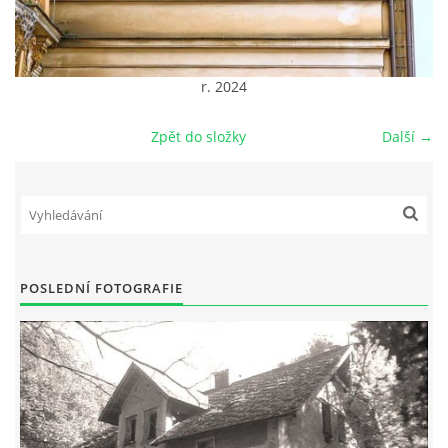
DŮL NA SLÍDU (NA KOLE)
r. 2024
Zpět do složky
Další →
Kontakt:
tel. 773 916 275
info@domdej.cz
--------------------------------------------------------------
Tento projekt je realizován za finanční podpory
města Domažlice.
POSLEDNÍ FOTOGRAFIE
© 2026 eStránky.cz
|
Aktualizováno: 17. 7. 2026
|
Nahoru ↑