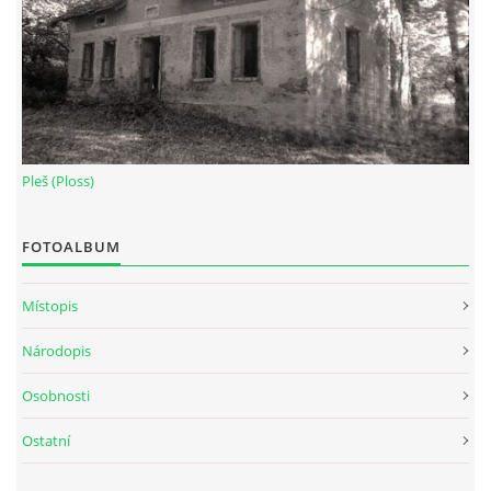
Pleš (Ploss)
FOTOALBUM
Místopis
Národopis
Osobnosti
Ostatní