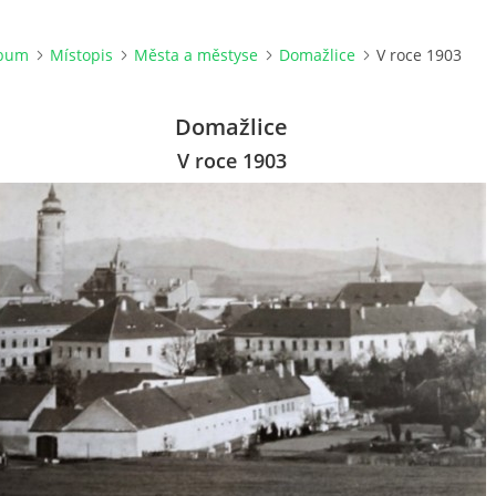
lbum
Místopis
Města a městyse
Domažlice
V roce 1903
Domažlice
V roce 1903