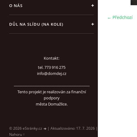
O NÁS
← Předchozí
DŮL NA SLÍDU (NA KOLE)
Kontakt:
tel. 773 916 275
info@domdej.cz
--------------------------------------------------------------
Tento projekt je realizován za finanční
podpory
města Domažlice.
© 2026 eStránky.cz
|
Aktualizováno: 17. 7. 2026
|
Nahoru ↑