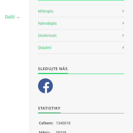
Místopis
Další →
Národopis
Osobnosti
Ostatní
SLEDUJTE NÁS
STATISTIKY
Celkem:
1346618
Měsíc:
58338