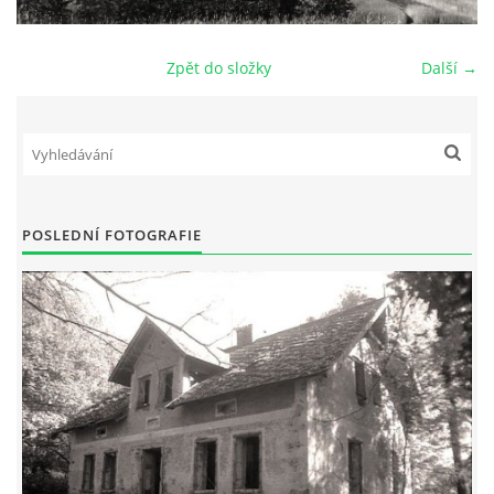
DŮL NA SLÍDU (NA KOLE)
Zpět do složky
Další →
Kontakt:
tel. 773 916 275
info@domdej.cz
POSLEDNÍ FOTOGRAFIE
--------------------------------------------------------------
Tento projekt je realizován za finanční podpory
města Domažlice.
© 2026 eStránky.cz
|
Aktualizováno: 17. 7. 2026
|
Nahoru ↑