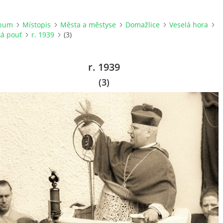
lbum
Místopis
Města a městyse
Domažlice
Veselá hora
ká pouť
r. 1939
(3)
r. 1939
(3)