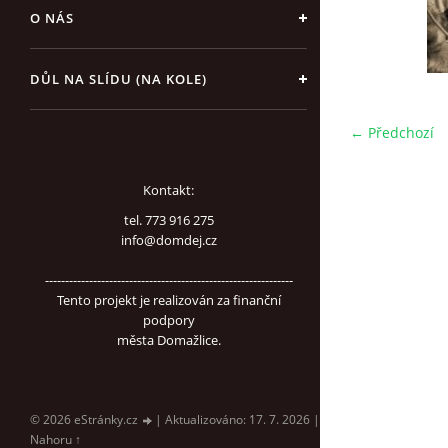
O NÁS
DŮL NA SLÍDU (NA KOLE)
← Předchozí
Kontakt:
tel. 773 916 275
info@domdej.cz
--------------------------------------------------------------
Tento projekt je realizován za finanční
podpory
města Domažlice.
© 2026 eStránky.cz
|
Aktualizováno: 17. 7. 2026
|
Nahoru ↑