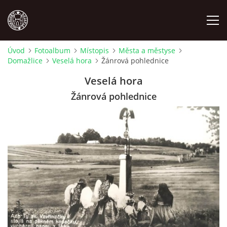
Úvod
Fotoalbum
Místopis
Města a městyse
Domažlice
Veselá hora
Žánrová pohlednice
MÍSTOPIS
Veselá hora
NÁRODOPIS
Žánrová pohlednice
OSOBNOSTI
OSTATNÍ
ODKAZY
O NÁS