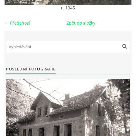
r. 1945
DŮL NA SLÍDU (NA KOLE)
← Předchozí
Zpět do složky
Kontakt:
tel. 773 916 275
info@domdej.cz
POSLEDNÍ FOTOGRAFIE
--------------------------------------------------------------
Tento projekt je realizován za finanční podpory
města Domažlice.
© 2026 eStránky.cz
|
Aktualizováno: 17. 7. 2026
|
Nahoru ↑