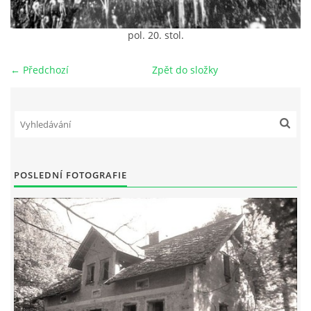
DŮL NA SLÍDU (NA KOLE)
pol. 20. stol.
← Předchozí
Zpět do složky
Kontakt:
tel. 773 916 275
info@domdej.cz
--------------------------------------------------------------
POSLEDNÍ FOTOGRAFIE
Tento projekt je realizován za finanční podpory
města Domažlice.
© 2026 eStránky.cz
|
Aktualizováno: 17. 7. 2026
|
Nahoru ↑