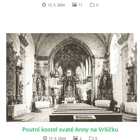
12. 5. 2024
11
0
Poutní kostel svaté Anny na Vršíčku
17. 9. 2024
2
0