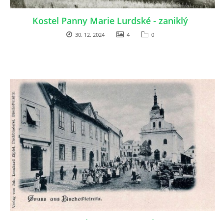
DŮL NA SLÍDU (NA KOLE)
Kostel Panny Marie Lurdské - zaniklý
30. 12. 2024
4
0
Kontakt:
tel. 773 916 275
info@domdej.cz
--------------------------------------------------------------
Tento projekt je realizován za finanční podpory
města Domažlice.
© 2026 eStránky.cz
|
Aktualizováno: 17. 7. 2026
|
Nahoru ↑