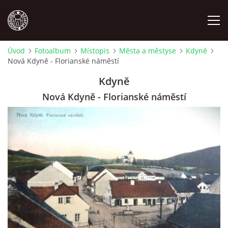
Úvod
Fotoalbum
Místopis
Města a městyse
Kdyně
Nová Kdyně - Florianské náměstí
MÍSTOPIS
Kdyně
NÁRODOPIS
Nová Kdyně - Florianské náměstí
OSOBNOSTI
OSTATNÍ
ODKAZY
O NÁS