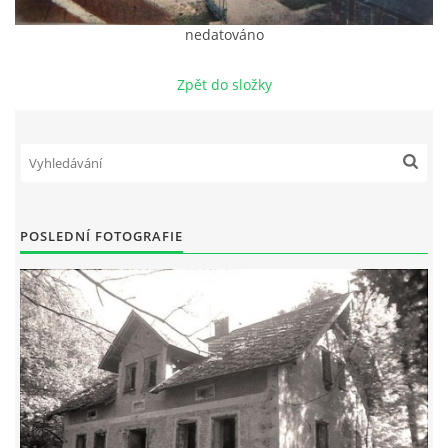
nedatováno
DŮL NA SLÍDU (NA KOLE)
Zpět do složky
Kontakt:
tel. 773 916 275
info@domdej.cz
POSLEDNÍ FOTOGRAFIE
--------------------------------------------------------------
Tento projekt je realizován za finanční podpory
města Domažlice.
© 2026 eStránky.cz
|
Aktualizováno: 17. 7. 2026
|
Nahoru ↑