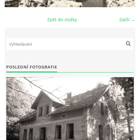
DŮL NA SLÍDU (NA KOLE)
Zpět do složky
Další →
Kontakt:
tel. 773 916 275
info@domdej.cz
POSLEDNÍ FOTOGRAFIE
--------------------------------------------------------------
Tento projekt je realizován za finanční podpory
města Domažlice.
© 2026 eStránky.cz
|
Aktualizováno: 17. 7. 2026
|
Nahoru ↑