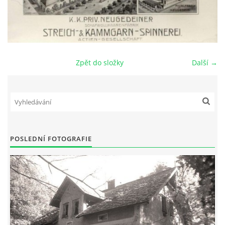
DŮL NA SLÍDU (NA KOLE)
Zpět do složky
Další →
Kontakt:
tel. 773 916 275
info@domdej.cz
--------------------------------------------------------------
Tento projekt je realizován za finanční podpory
POSLEDNÍ FOTOGRAFIE
města Domažlice.
© 2026 eStránky.cz
|
Aktualizováno: 17. 7. 2026
|
Nahoru ↑