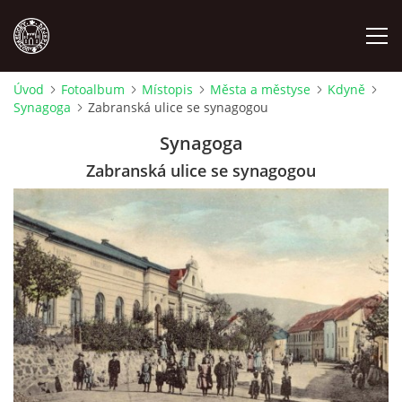
Úvod
Fotoalbum
Místopis
Města a městyse
Kdyně
Synagoga
Zabranská ulice se synagogou
MÍSTOPIS
Synagoga
NÁRODOPIS
Zabranská ulice se synagogou
OSOBNOSTI
OSTATNÍ
ODKAZY
O NÁS