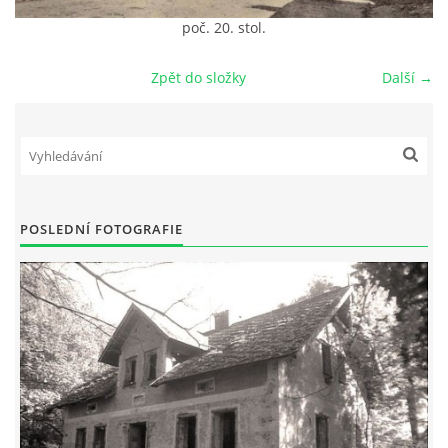
poč. 20. stol.
DŮL NA SLÍDU (NA KOLE)
Zpět do složky
Další →
Kontakt:
tel. 773 916 275
info@domdej.cz
POSLEDNÍ FOTOGRAFIE
--------------------------------------------------------------
Tento projekt je realizován za finanční podpory
města Domažlice.
© 2026 eStránky.cz
|
Aktualizováno: 17. 7. 2026
|
Nahoru ↑