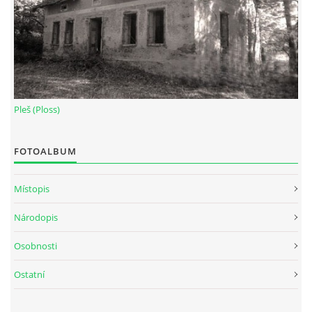
Pleš (Ploss)
FOTOALBUM
Místopis
Národopis
Osobnosti
Ostatní