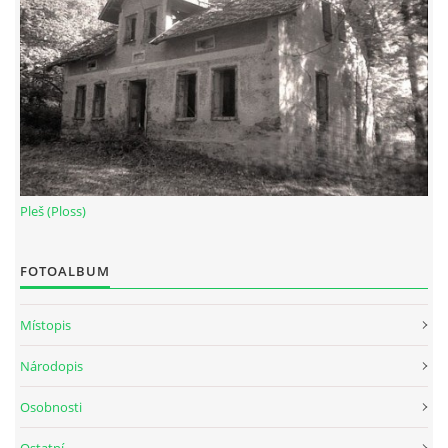
Pleš (Ploss)
FOTOALBUM
Místopis
Národopis
Osobnosti