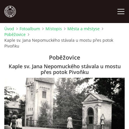
Úvod
Fotoalbum
Místopis
Města a městyse
Poběžovice
MÍSTOPIS
Kaple sv. Jana Nepomuckého stávala u mostu přes potok
Pivoňku
NÁRODOPIS
Poběžovice
Kaple sv. Jana Nepomuckého stávala u mostu
OSOBNOSTI
přes potok Pivoňku
OSTATNÍ
ODKAZY
O NÁS