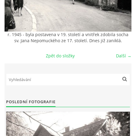
DŮL NA SLÍDU (NA KOLE)
r. 1945 - byla postavena v 19. století a vnitřek zdobila socha
sv. Jana Nepomuckého ze 17. století. Dnes již zaniklá.
Kontakt:
tel. 773 916 275
Zpět do složky
Další →
info@domdej.cz
--------------------------------------------------------------
Tento projekt je realizován za finanční podpory
města Domažlice.
POSLEDNÍ FOTOGRAFIE
© 2026 eStránky.cz
|
Aktualizováno: 17. 7. 2026
|
Nahoru ↑