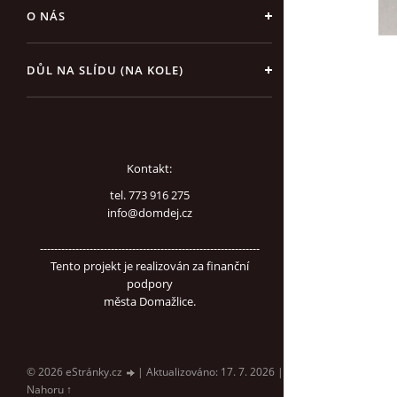
O NÁS
DŮL NA SLÍDU (NA KOLE)
Kontakt:
tel. 773 916 275
info@domdej.cz
--------------------------------------------------------------
Tento projekt je realizován za finanční
podpory
města Domažlice.
© 2026 eStránky.cz
|
Aktualizováno: 17. 7. 2026
|
Nahoru ↑