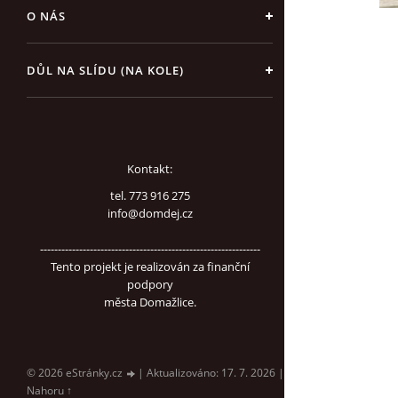
O NÁS
DŮL NA SLÍDU (NA KOLE)
Kontakt:
tel. 773 916 275
info@domdej.cz
--------------------------------------------------------------
Tento projekt je realizován za finanční
podpory
města Domažlice.
© 2026 eStránky.cz
|
Aktualizováno: 17. 7. 2026
|
Nahoru ↑